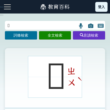
跳
登入
:::
到
主
:::
要
內
語
圖
開
容
注音索引圖示
筆畫索引圖示
部首索引表圖示
言
片
啟
詞條檢索
全文檢索
音讀檢索
搜
搜
鍵
尋
尋
盤
圖
圖
圖
示
示
示
𨆄
ㄓ
網站導覽
ˋ
ㄨ
生字詞彙表
成語故事