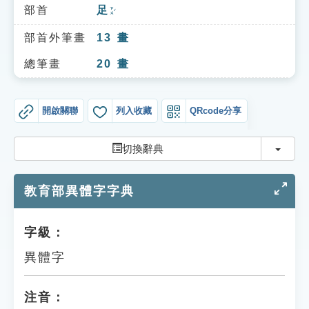
索引選單
部首
足
ㄗㄨˊ
知識索引
部首外筆畫
13
畫
單字索引
總筆畫
20
畫
生命大百科索引
開啟關聯
列入收藏
QRcode分享
遊戲專區
切換
切換辭典
教學應用
教育部異體字字典
貓頭鷹博士
字級：
異體字
注音：