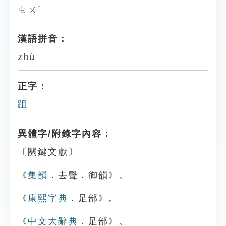
ㄓㄨˋ
漢語拼音：
zhù
正字：
跙
異體字/附錄字內容：
〔關鍵文獻〕
《
集韻
．去聲．御韻》。
《
康熙字典
．足部》。
《
中文大辭典
．足部》。