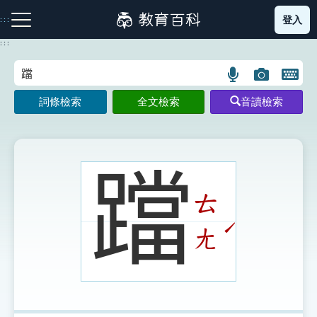
跳
登入
:::
到
主
:::
要
內
語
圖
開
容
注音索引圖示
筆畫索引圖示
部首索引表圖示
言
片
啟
詞條檢索
全文檢索
音讀檢索
搜
搜
鍵
尋
尋
盤
圖
圖
圖
示
示
示
𨆉
ㄊ
網站導覽
ˊ
ㄤ
生字詞彙表
成語故事