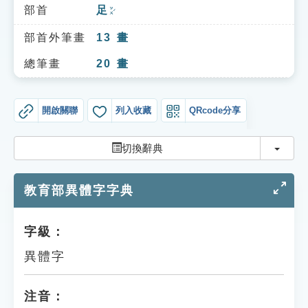
索引選單
部首
足
ㄗㄨˊ
知識索引
部首外筆畫
13
畫
單字索引
總筆畫
20
畫
生命大百科索引
開啟關聯
列入收藏
QRcode分享
遊戲專區
切換
切換辭典
教學應用
教育部異體字字典
貓頭鷹博士
字級：
異體字
注音：