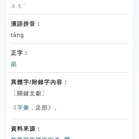
ㄊㄤˊ
漢語拼音：
táng
正字：
踼
異體字/附錄字內容：
〔關鍵文獻〕
《
字彙
．足部》。
資料來源：