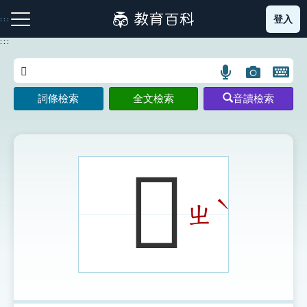
跳
登入
:::
到
主
:::
要
內
語
圖
開
容
注音索引圖示
筆畫索引圖示
部首索引表圖示
言
片
啟
詞條檢索
全文檢索
音讀檢索
搜
搜
鍵
尋
尋
盤
圖
圖
圖
示
示
示
𨆑
ˋ
ㄓ
網站導覽
生字詞彙表
成語故事