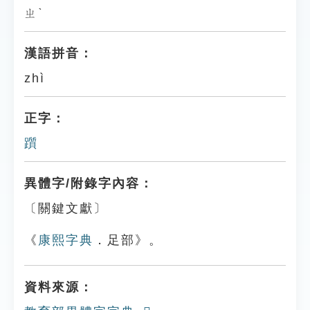
ㄓˋ
漢語拼音：
zhì
正字：
躓
異體字/附錄字內容：
〔關鍵文獻〕
《
康熙字典
．足部》。
資料來源：