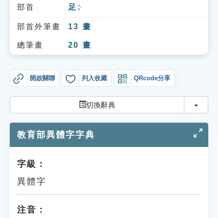
索引選單
部首
足
ㄗㄨˊ
知識索引
部首外筆畫
13
畫
單字索引
總筆畫
20
畫
生命大百科索引
開啟關聯
列入收藏
QRcode分享
遊戲專區
切換
切換辭典
教學應用
教育部異體字字典
貓頭鷹博士
字級：
異體字
注音：