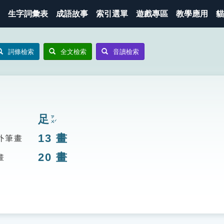
生字詞彙表
成語故事
索引選單
遊戲專區
教學應用
貓
詞條檢索
全文檢索
音讀檢索
足
ㄗㄨˊ
13
畫
外筆畫
20
畫
畫