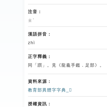
注音：
ㄓˋ
漢語拼音：
zhì
正字釋義：
同「躓」。見《龍龕手鑑．足部》。
資料來源：
教育部異體字字典_𨆦
授權資訊：