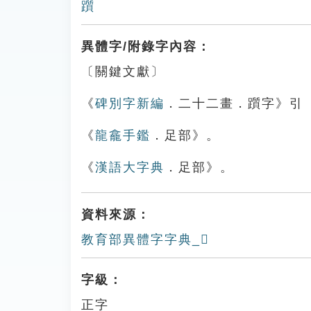
躓
異體字/附錄字內容：
〔關鍵文獻〕
《
碑別字新編
．二十二畫．躓字》引
《
龍龕手鑑
．足部》。
《
漢語大字典
．足部》。
資料來源：
教育部異體字字典_𨆦
字級：
正字