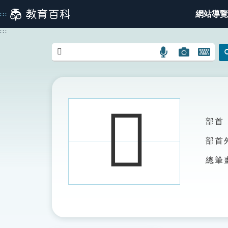
跳
網站導覽
:::
到
主
:::
要
內
語
圖
開
容
言
片
啟
搜
搜
鍵
尋
尋
盤
圖
圖
圖
𨆦
示
示
示
部首
部首
總筆