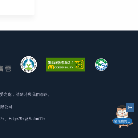
妥之處，請隨時與我們聯絡。
有限公司
57+、Edge79+及Safari11+
貓頭鷹博士