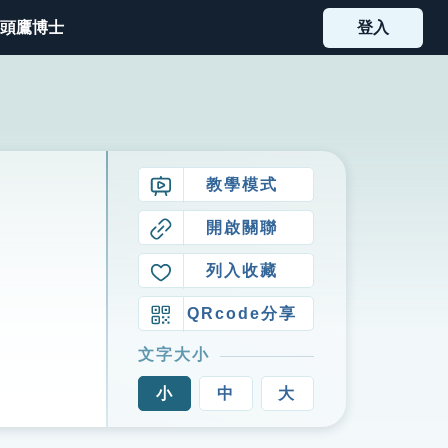
頭鷹博士
登入
教學模式
開啟關聯
列入收藏
QRcode分享
文字大小
小
中
大