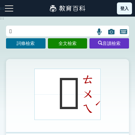
跳
登入
:::
到
主
:::
要
內
語
圖
開
容
注音索引圖示
筆畫索引圖示
部首索引表圖示
言
片
啟
詞條檢索
全文檢索
音讀檢索
搜
搜
鍵
尋
尋
盤
圖
圖
圖
示
示
示
𨇚
ㄊ
ㄨ
網站導覽
ˊ
ㄟ
生字詞彙表
成語故事