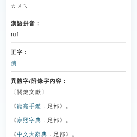
ㄊㄨㄟˊ
漢語拼音：
tuí
正字：
蹪
異體字/附錄字內容：
〔關鍵文獻〕
《
龍龕手鑑
．足部》。
《
康熙字典
．足部》。
《
中文大辭典
．足部》。