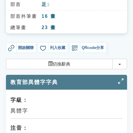
索引選單
部首
足
ㄗㄨˊ
知識索引
部首外筆畫
16
畫
單字索引
總筆畫
23
畫
生命大百科索引
開啟關聯
列入收藏
QRcode分享
遊戲專區
切換
切換辭典
教學應用
教育部異體字字典
貓頭鷹博士
字級：
異體字
注音：