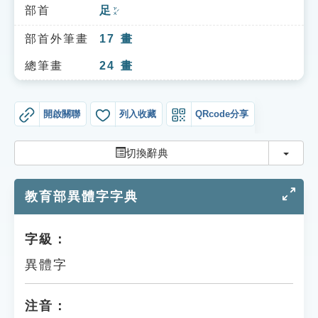
索引選單
部首
足
ㄗㄨˊ
知識索引
部首外筆畫
17
畫
單字索引
總筆畫
24
畫
生命大百科索引
開啟關聯
列入收藏
QRcode分享
遊戲專區
切換
切換辭典
教學應用
教育部異體字字典
貓頭鷹博士
字級：
異體字
注音：