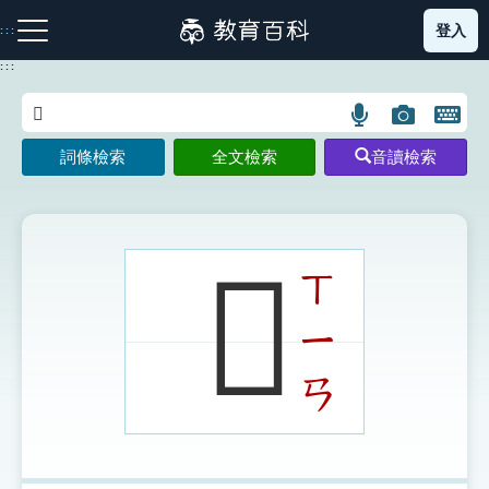
跳
登入
:::
到
主
:::
要
內
語
圖
開
容
注音索引圖示
筆畫索引圖示
部首索引表圖示
言
片
啟
詞條檢索
全文檢索
音讀檢索
搜
搜
鍵
尋
尋
盤
圖
圖
圖
示
示
示
𨇤
ㄒ
ㄧ
網站導覽
ㄢ
生字詞彙表
成語故事