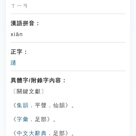
ㄒㄧㄢ
漢語拼音：
xiān
正字：
躚
異體字/附錄字內容：
〔關鍵文獻〕
《
集韻
．平聲．仙韻》。
《
字彙
．足部》。
《
中文大辭典
．足部》。