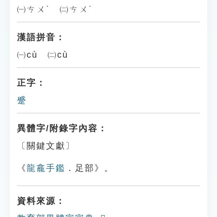
㈠ㄘㄨˋ ㈡ㄘㄨˋ
漢語拼音：
㈠cù ㈡cù
正字：
蹙
異體字/附錄字內容：
〔關鍵文獻〕
《
龍龕手鑑
．足部》。
資料來源：