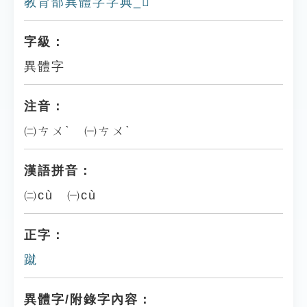
教育部異體字字典_𨇳
字級：
異體字
注音：
㈡ㄘㄨˋ ㈠ㄘㄨˋ
漢語拼音：
㈡cù ㈠cù
正字：
蹴
異體字/附錄字內容：