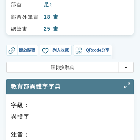
索引選單
部首
足
ㄗㄨˊ
知識索引
部首外筆畫
18
畫
單字索引
總筆畫
25
畫
生命大百科索引
開啟關聯
列入收藏
QRcode分享
遊戲專區
切換
切換辭典
教學應用
教育部異體字字典
貓頭鷹博士
字級：
異體字
注音：