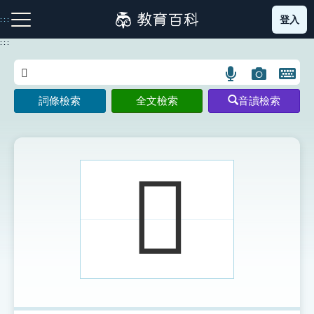
跳
登入
:::
到
主
:::
要
內
語
圖
開
容
注音索引圖示
筆畫索引圖示
部首索引表圖示
言
片
啟
詞條檢索
全文檢索
音讀檢索
搜
搜
鍵
尋
尋
盤
圖
圖
圖
示
示
示
𨇳
網站導覽
生字詞彙表
成語故事