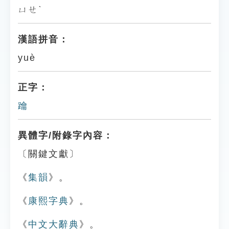
ㄩㄝˋ
漢語拼音：
yuè
正字：
䠯
異體字/附錄字內容：
〔關鍵文獻〕
《
集韻
》。
《
康熙字典
》。
《
中文大辭典
》。