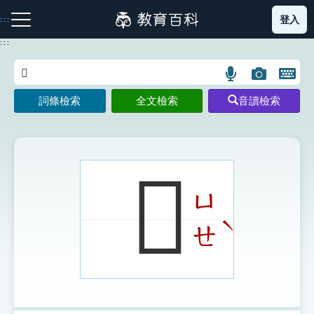
跳
登入
:::
到
主
:::
要
內
語
圖
開
容
注音索引圖示
筆畫索引圖示
部首索引表圖示
言
片
啟
詞條檢索
全文檢索
音讀檢索
搜
搜
鍵
尋
尋
盤
圖
圖
圖
示
示
示
𨈋
ㄩ
網站導覽
ˋ
ㄝ
生字詞彙表
成語故事