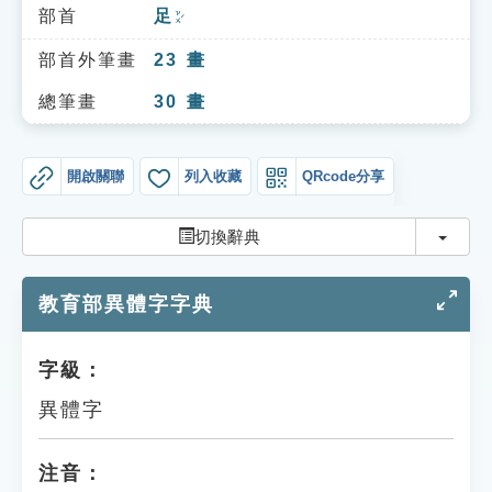
索引選單
部首
足
ㄗㄨˊ
知識索引
部首外筆畫
23
畫
單字索引
總筆畫
30
畫
生命大百科索引
開啟關聯
列入收藏
QRcode分享
遊戲專區
切換
切換辭典
教學應用
教育部異體字字典
貓頭鷹博士
字級：
異體字
注音：