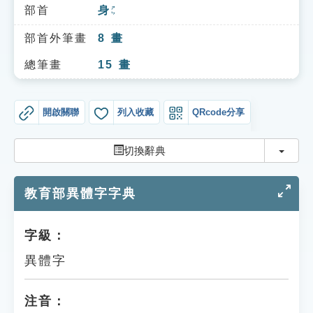
索引選單
部首
身
ㄕㄣ
知識索引
部首外筆畫
8
畫
單字索引
總筆畫
15
畫
生命大百科索引
開啟關聯
列入收藏
QRcode分享
遊戲專區
切換
切換辭典
教學應用
教育部異體字字典
貓頭鷹博士
字級：
異體字
注音：