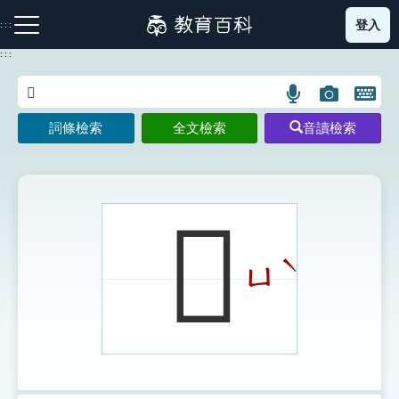
跳
登入
:::
到
主
:::
要
內
語
圖
開
容
注音索引圖示
筆畫索引圖示
部首索引表圖示
言
片
啟
詞條檢索
全文檢索
音讀檢索
搜
搜
鍵
尋
尋
盤
圖
圖
圖
示
示
示
𨉗
ˋ
ㄩ
網站導覽
生字詞彙表
成語故事