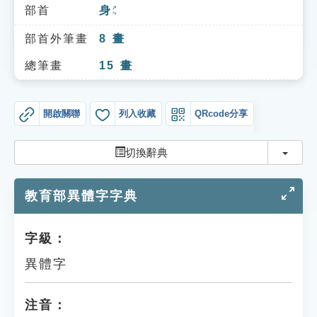
索引選單
部首
身
ㄕㄣ
知識索引
部首外筆畫
8
畫
單字索引
總筆畫
15
畫
生命大百科索引
開啟關聯
列入收藏
QRcode分享
遊戲專區
切換
切換辭典
教學應用
教育部異體字字典
貓頭鷹博士
字級：
異體字
注音：