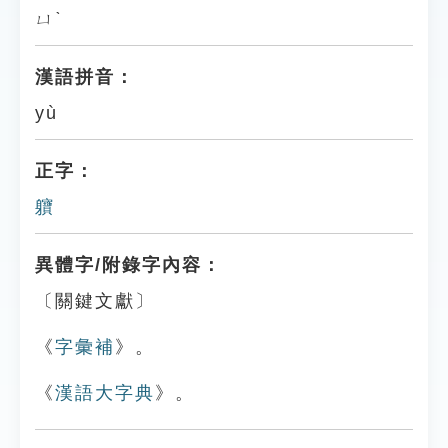
ㄩˋ
漢語拼音：
yù
正字：
軉
異體字/附錄字內容：
〔關鍵文獻〕
《
字彙補
》。
《
漢語大字典
》。