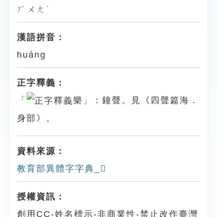
ㄏㄨㄤˊ
漢語拼音：
huáng
正字釋義：
「
樂」：鐘聲。見《四聲篇海．
身部》。
資料來源：
教育部異體字字典_𨉤
授權資訊：
創用CC-姓名標示-非商業性-禁止改作臺灣