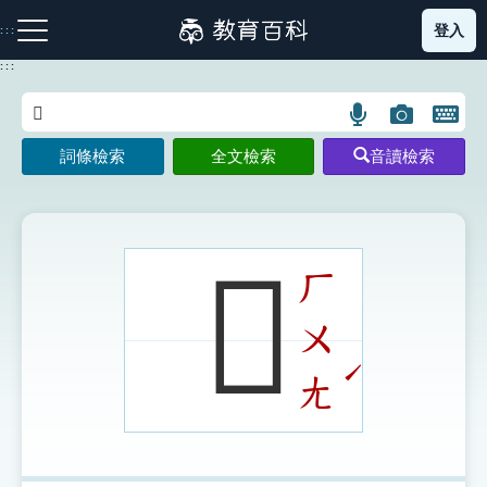
跳
登入
:::
到
主
:::
要
內
語
圖
開
容
注音索引圖示
筆畫索引圖示
部首索引表圖示
言
片
啟
詞條檢索
全文檢索
音讀檢索
搜
搜
鍵
尋
尋
盤
圖
圖
圖
示
示
示
𨉤
ㄏ
ㄨ
網站導覽
ˊ
ㄤ
生字詞彙表
成語故事