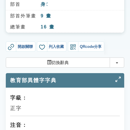
索引選單
部首
身
ㄕㄣ
知識索引
部首外筆畫
9
畫
單字索引
總筆畫
16
畫
生命大百科索引
開啟關聯
列入收藏
QRcode分享
遊戲專區
切換
切換辭典
教學應用
教育部異體字字典
貓頭鷹博士
字級：
正字
注音：