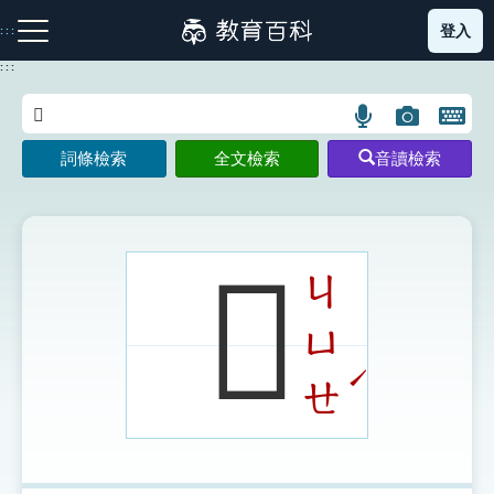
跳
登入
:::
到
主
:::
要
內
語
圖
開
容
注音索引圖示
筆畫索引圖示
部首索引表圖示
言
片
啟
詞條檢索
全文檢索
音讀檢索
搜
搜
鍵
尋
尋
盤
圖
圖
圖
示
示
示
𨏹
ㄐ
ㄩ
網站導覽
ˊ
ㄝ
生字詞彙表
成語故事