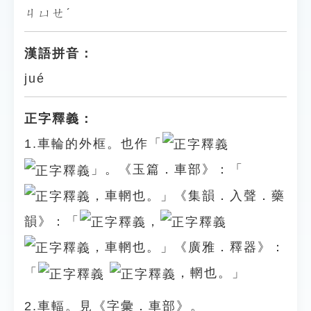
ㄐㄩㄝˊ
漢語拼音：
jué
正字釋義：
1.車輪的外框。也作「
」。《玉篇．車部》：「
，車輞也。」《集韻．入聲．藥
韻》：「
，
，車輞也。」《廣雅．釋器》：
「
，輞也。」
2.車輻。見《字彙．車部》。