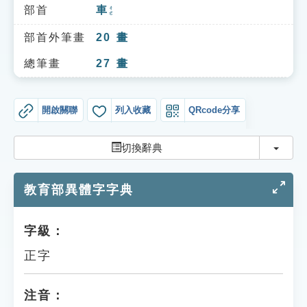
索引選單
部首
車
ㄔㄜ
知識索引
部首外筆畫
20
畫
單字索引
總筆畫
27
畫
生命大百科索引
開啟關聯
列入收藏
QRcode分享
遊戲專區
切換
切換辭典
教學應用
教育部異體字字典
貓頭鷹博士
字級：
正字
注音：