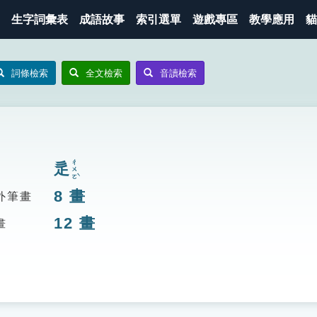
生字詞彙表
成語故事
索引選單
遊戲專區
教學應用
貓
詞條檢索
全文檢索
音讀檢索
ㄔㄨㄛˋ
辵
8
畫
外筆畫
12
畫
畫