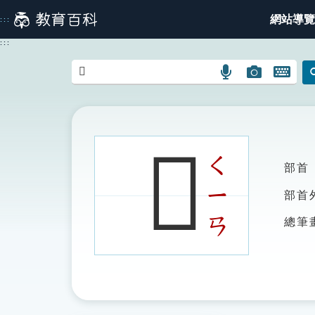
跳
網站導覽
:::
到
主
:::
要
內
語
圖
開
容
言
片
啟
搜
搜
鍵
尋
尋
盤
圖
圖
圖
𨔃
示
示
示
ㄑ
部首
ㄧ
部首
ㄢ
總筆