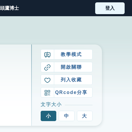
頭鷹博士
登入
教學模式
開啟關聯
列入收藏
QRcode分享
文字大小
小
中
大