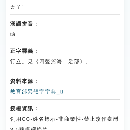
ㄊㄚˋ
漢語拼音：
tà
正字釋義：
行立。見《四聲篇海．辵部》。
資料來源：
教育部異體字字典_𨔯
授權資訊：
創用CC-姓名標示-非商業性-禁止改作臺灣
3.0版授權條款