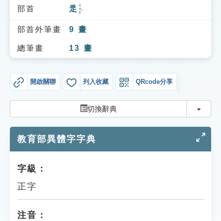
索引選單
ㄔㄨㄛˋ
部首
辵
知識索引
部首外筆畫
9
畫
單字索引
總筆畫
13
畫
生命大百科索引
開啟關聯
列入收藏
QRcode分享
遊戲專區
切換
切換辭典
教學應用
教育部異體字字典
貓頭鷹博士
字級：
正字
注音：