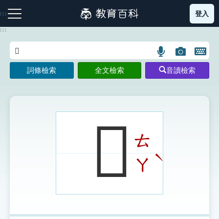
跳
登入
:::
到
主
:::
要
內
語
圖
開
容
注音索引圖示
筆畫索引圖示
部首索引表圖示
言
片
啟
詞條檢索
全文檢索
音讀檢索
搜
搜
鍵
尋
尋
盤
圖
圖
圖
示
示
示
𨔯
ㄊ
網站導覽
ˋ
ㄚ
生字詞彙表
成語故事