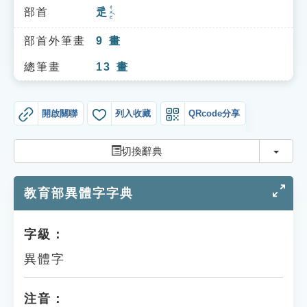
索引選單
ㄔㄨㄛˋ
部首
辵
知識索引
部首外筆畫
9
畫
單字索引
總筆畫
13
畫
生命大百科索引
開啟關聯
列入收藏
QRcode分享
遊戲專區
切換
切換辭典
教學應用
教育部異體字字典
貓頭鷹博士
字級：
異體字
注音：