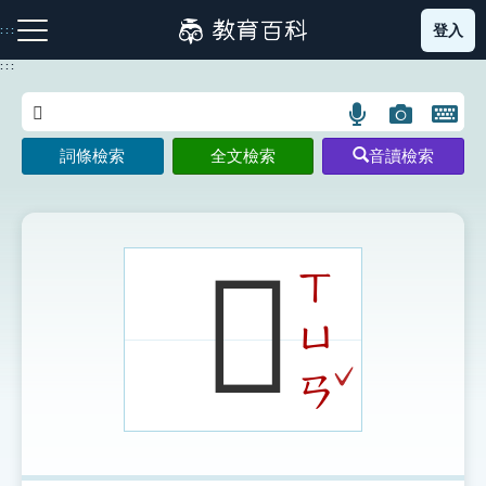
跳
登入
:::
到
主
:::
要
內
語
圖
開
容
注音索引圖示
筆畫索引圖示
部首索引表圖示
言
片
啟
詞條檢索
全文檢索
音讀檢索
搜
搜
鍵
尋
尋
盤
圖
圖
圖
示
示
示
𨕖
ㄒ
ㄩ
網站導覽
ˇ
ㄢ
生字詞彙表
成語故事