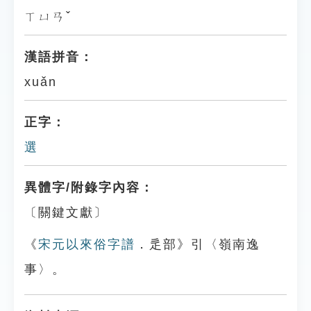
ㄒㄩㄢˇ
漢語拼音：
xuǎn
正字：
選
異體字/附錄字內容：
〔關鍵文獻〕
《
宋元以來俗字譜
．辵部》引〈嶺南逸
事〉。