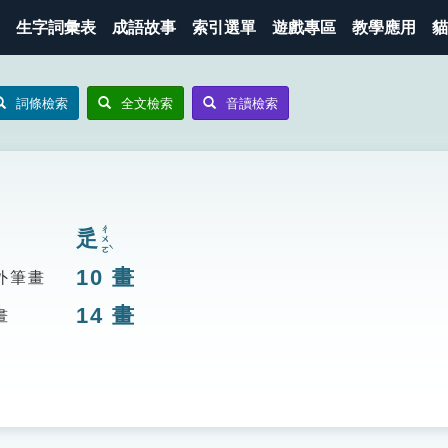
生字詞彙表
成語故事
索引選單
遊戲專區
教學應用
貓
詞條檢索
全文檢索
音讀檢索
ㄔㄨㄛˋ
辵
10
畫
外筆畫
14
畫
畫