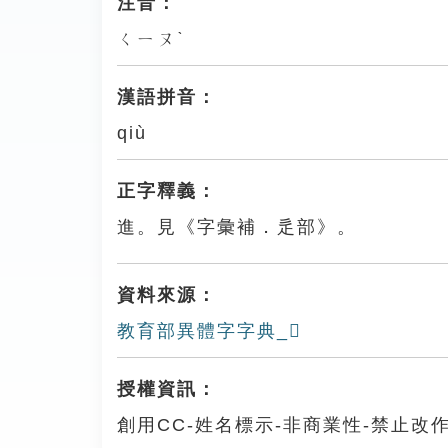
注音：
ㄑㄧㄡˋ
漢語拼音：
qiù
正字釋義：
進。見《字彙補．辵部》。
資料來源：
教育部異體字字典_𨕦
授權資訊：
創用CC-姓名標示-非商業性-禁止改作