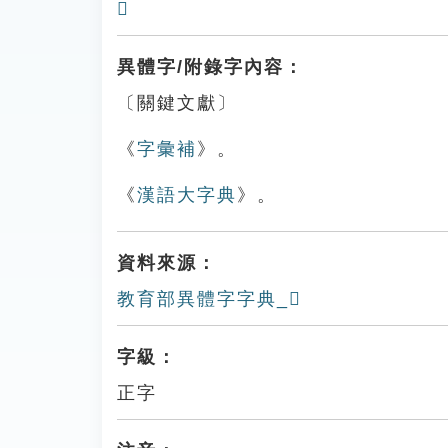
𧼭
異體字/附錄字內容：
〔關鍵文獻〕
《
字彙補
》。
《
漢語大字典
》。
資料來源：
教育部異體字字典_𨕦
字級：
正字