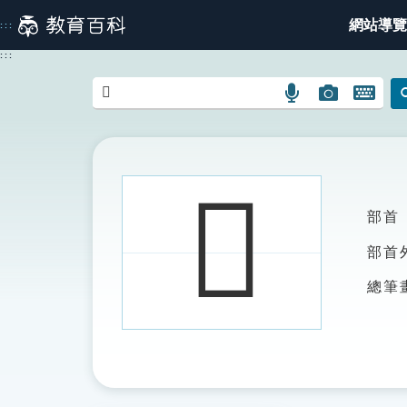
跳
網站導覽
:::
到
主
:::
要
內
語
圖
開
容
言
片
啟
搜
搜
鍵
尋
尋
盤
圖
圖
圖
𨕦
示
示
示
部首
部首
總筆