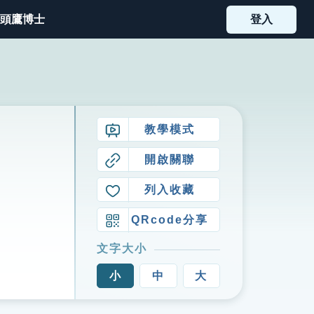
頭鷹博士
登入
教學模式
開啟關聯
列入收藏
QRcode分享
文字大小
小
中
大