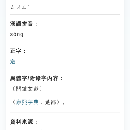
ㄙㄨㄥˋ
漢語拼音：
sòng
正字：
送
異體字/附錄字內容：
〔關鍵文獻〕
《
康熙字典
．辵部》。
資料來源：