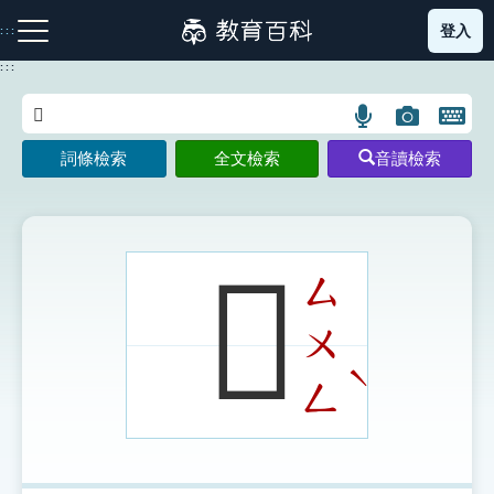
跳
登入
:::
到
主
:::
要
內
語
圖
開
容
注音索引圖示
筆畫索引圖示
部首索引表圖示
言
片
啟
詞條檢索
全文檢索
音讀檢索
搜
搜
鍵
尋
尋
盤
圖
圖
圖
示
示
示
𨕪
ㄙ
ㄨ
網站導覽
ˋ
ㄥ
生字詞彙表
成語故事