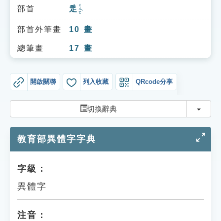
索引選單
ㄔㄨㄛˋ
部首
辵
知識索引
部首外筆畫
10
畫
單字索引
總筆畫
17
畫
生命大百科索引
開啟關聯
列入收藏
QRcode分享
遊戲專區
切換
切換辭典
教學應用
教育部異體字字典
貓頭鷹博士
字級：
異體字
注音：