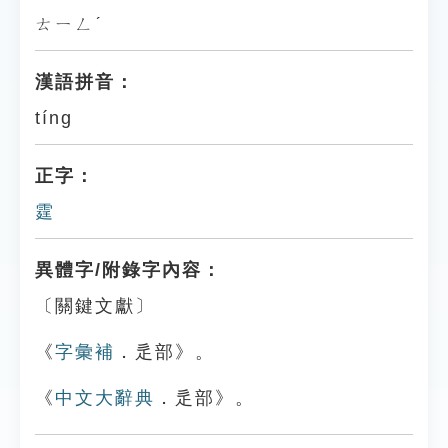
ㄊㄧㄥˊ
漢語拼音：
tíng
正字：
霆
異體字/附錄字內容：
〔關鍵文獻〕
《
字彙補
．辵部》。
《
中文大辭典
．辵部》。