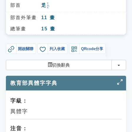
索引選單
ㄔㄨㄛˋ
部首
辵
知識索引
部首外筆畫
11
畫
單字索引
總筆畫
15
畫
生命大百科索引
開啟關聯
列入收藏
QRcode分享
遊戲專區
切換
切換辭典
教學應用
教育部異體字字典
貓頭鷹博士
字級：
異體字
注音：