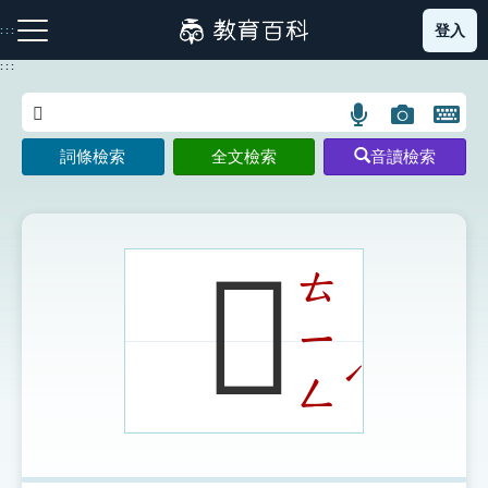
跳
登入
:::
到
主
:::
要
內
語
圖
開
容
注音索引圖示
筆畫索引圖示
部首索引表圖示
言
片
啟
詞條檢索
全文檢索
音讀檢索
搜
搜
鍵
尋
尋
盤
圖
圖
圖
示
示
示
𨖝
ㄊ
ㄧ
網站導覽
ˊ
ㄥ
生字詞彙表
成語故事