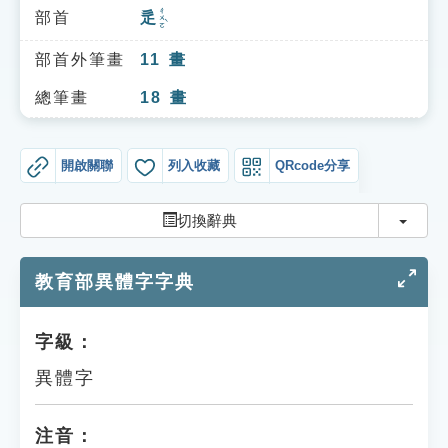
索引選單
ㄔㄨㄛˋ
部首
辵
知識索引
部首外筆畫
11
畫
單字索引
總筆畫
18
畫
生命大百科索引
開啟關聯
列入收藏
QRcode分享
遊戲專區
切換
切換辭典
教學應用
教育部異體字字典
貓頭鷹博士
字級：
異體字
注音：