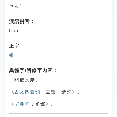
ㄅㄠˋ
漢語拼音：
bào
正字：
報
異體字/附錄字內容：
〔關鍵文獻〕
《
古文四聲韻
．去聲．號韻》。
《
字彙補
．辵部》。