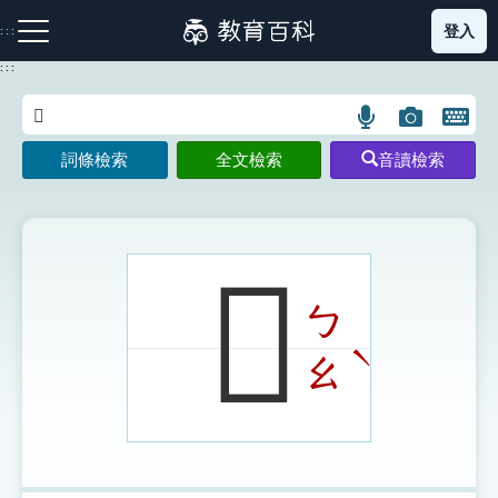
跳
登入
:::
到
主
:::
要
內
語
圖
開
容
注音索引圖示
筆畫索引圖示
部首索引表圖示
言
片
啟
詞條檢索
全文檢索
音讀檢索
搜
搜
鍵
尋
尋
盤
圖
圖
圖
示
示
示
𨖪
ㄅ
網站導覽
ˋ
ㄠ
生字詞彙表
成語故事