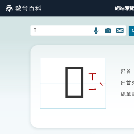
跳
網站導覽
:::
到
主
:::
要
內
語
圖
開
容
言
片
啟
搜
搜
鍵
尋
尋
盤
圖
圖
圖
𨚥
示
示
示
部首
ㄒ
ˋ
部首
ㄧ
總筆