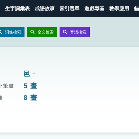
生字詞彙表
成語故事
索引選單
遊戲專區
教學應用
貓
詞條檢索
全文檢索
音讀檢索
邑
ㄧˋ
5
畫
外筆畫
8
畫
畫