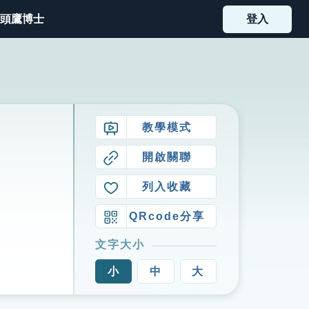
頭鷹博士
登入
教學模式
開啟關聯
列入收藏
QRcode分享
文字大小
小
中
大