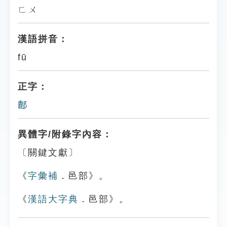
ㄈㄨ
漢語拼音：
fū
正字：
鄜
異體字/附錄字內容：
〔關鍵文獻〕
《
字彙補
．邑部》。
《
漢語大字典
．邑部》。