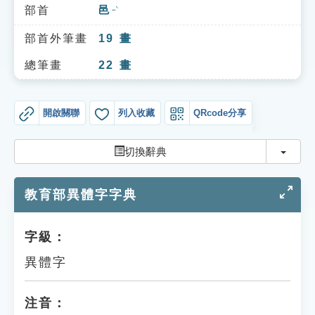
索引選單
部首
邑
ㄧˋ
知識索引
部首外筆畫
19
畫
單字索引
總筆畫
22
畫
生命大百科索引
開啟關聯
列入收藏
QRcode分享
遊戲專區
切換
切換辭典
教學應用
教育部異體字字典
貓頭鷹博士
字級：
異體字
注音：