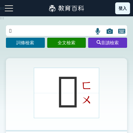
跳
登入
:::
到
主
:::
要
內
語
圖
開
容
注音索引圖示
筆畫索引圖示
部首索引表圖示
言
片
啟
詞條檢索
全文檢索
音讀檢索
搜
搜
鍵
尋
尋
盤
圖
圖
圖
示
示
示
𨟤
ㄈ
網站導覽
ㄨ
生字詞彙表
成語故事