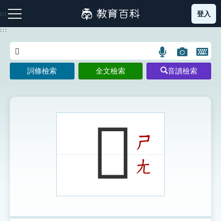
跳
登入
:::
到
主
:::
要
內
語
圖
開
容
注音索引圖示
筆畫索引圖示
部首索引表圖示
言
片
啟
詞條檢索
全文檢索
音讀檢索
搜
搜
鍵
尋
尋
盤
圖
圖
圖
示
示
示
𨢩
ㄕ
網站導覽
ㄤ
生字詞彙表
成語故事