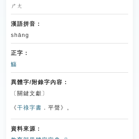
ㄕㄤ
漢語拼音：
shāng
正字：
觴
異體字/附錄字內容：
〔關鍵文獻〕
《
干祿字書
．平聲》。
資料來源：