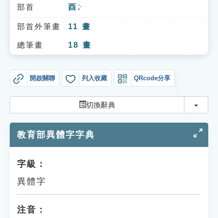
索引選單
部首
酉
ㄧㄡˇ
知識索引
部首外筆畫
11
畫
單字索引
總筆畫
18
畫
生命大百科索引
開啟關聯
列入收藏
QRcode分享
遊戲專區
切換
切換辭典
教學應用
教育部異體字字典
貓頭鷹博士
字級：
異體字
注音：