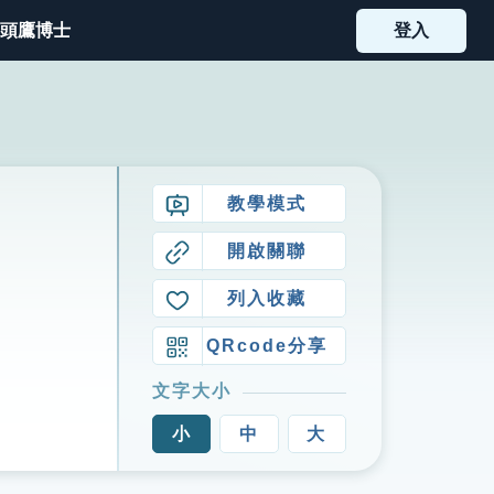
頭鷹博士
登入
教學模式
開啟關聯
列入收藏
QRcode分享
文字大小
小
中
大