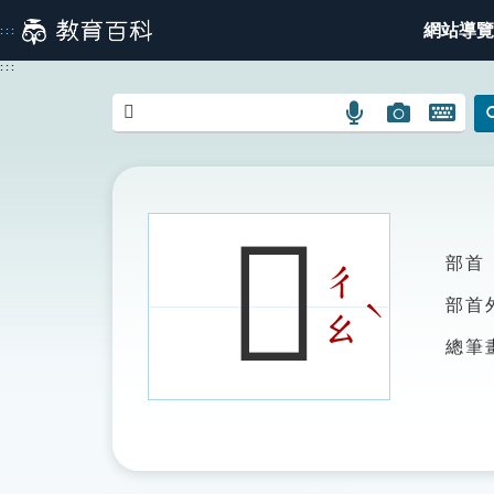
跳
網站導覽
:::
到
主
:::
要
內
語
圖
開
容
言
片
啟
搜
搜
鍵
尋
尋
盤
圖
圖
圖
𨢪
示
示
示
部首
ㄔ
ˋ
部首
ㄠ
總筆