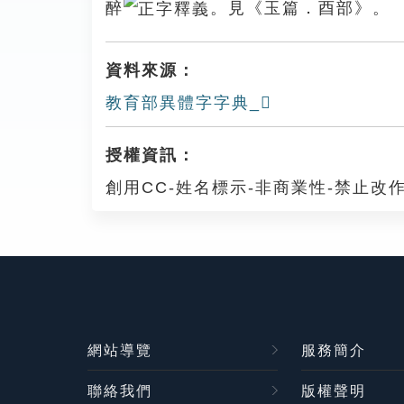
醉
。見《玉篇．酉部》。
資料來源：
教育部異體字字典_𨢪
授權資訊：
創用CC-姓名標示-非商業性-禁止改作
網站導覽
服務簡介
聯絡我們
版權聲明