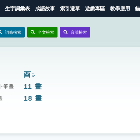
生字詞彙表
成語故事
索引選單
遊戲專區
教學應用
貓
詞條檢索
全文檢索
音讀檢索
酉
ㄧㄡˇ
11
畫
外筆畫
18
畫
畫