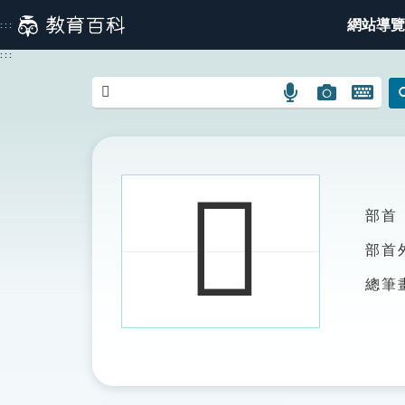
跳
網站導覽
:::
到
主
:::
要
內
語
圖
開
容
言
片
啟
搜
搜
鍵
尋
尋
盤
圖
圖
圖
𨧾
示
示
示
部首
部首
總筆