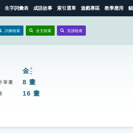
生字詞彙表
成語故事
索引選單
遊戲專區
教學應用
貓
詞條檢索
全文檢索
音讀檢索
金
ㄐㄧㄣ
8
畫
外筆畫
16
畫
畫