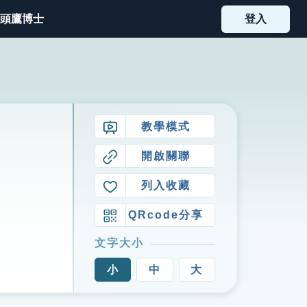
頭鷹博士
登入
教學模式
開啟關聯
列入收藏
QRcode分享
文字大小
小
中
大