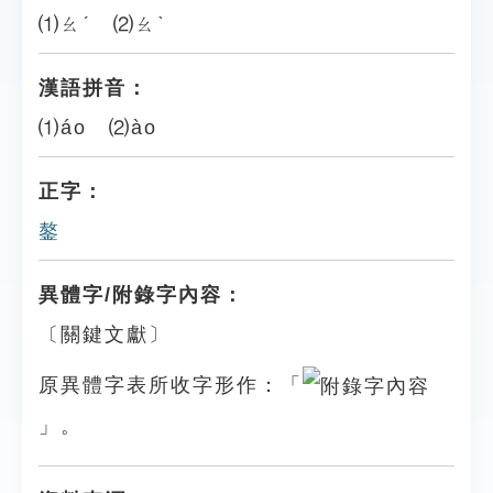
⑴ㄠˊ ⑵ㄠˋ
漢語拼音：
⑴áo ⑵ào
正字：
鏊
異體字/附錄字內容：
〔關鍵文獻〕
原異體字表所收字形作：「
」。