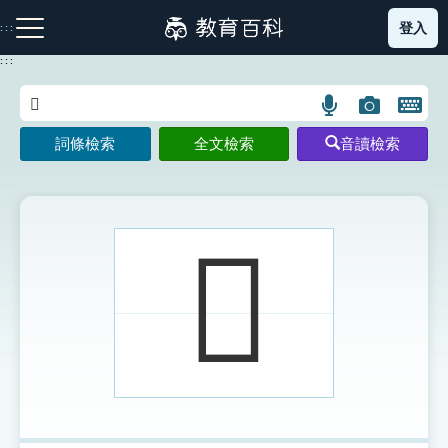
跳
登入
:::
到
主
:::
要
內
語
圖
開
容
注音索引圖示
筆畫索引圖示
部首索引表圖示
言
片
啟
詞條檢索
全文檢索
音讀檢索
搜
搜
鍵
尋
尋
盤
圖
圖
圖
示
示
示
𨪠
網站導覽
生字詞彙表
成語故事