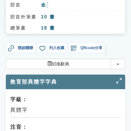
索引選單
ㄐㄧㄣ
部首
金
知識索引
部首外筆畫
10
畫
單字索引
總筆畫
18
畫
生命大百科索引
開啟關聯
列入收藏
QRcode分享
遊戲專區
切換
切換辭典
教學應用
教育部異體字字典
貓頭鷹博士
字級：
異體字
注音：