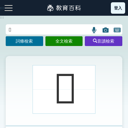
跳
登入
:::
到
主
:::
要
內
語
圖
開
容
注音索引圖示
筆畫索引圖示
部首索引表圖示
言
片
啟
詞條檢索
全文檢索
音讀檢索
搜
搜
鍵
尋
尋
盤
圖
圖
圖
示
示
示
𨯢
網站導覽
生字詞彙表
成語故事