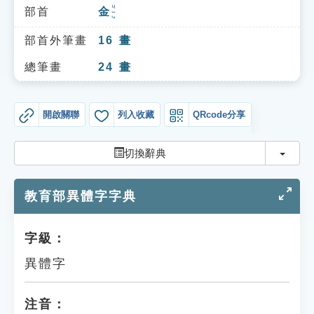
索引選單
ㄐㄧㄣ
部首
金
知識索引
部首外筆畫
16
畫
單字索引
總筆畫
24
畫
生命大百科索引
開啟關聯
列入收藏
QRcode分享
遊戲專區
切換
切換辭典
教學應用
教育部異體字字典
貓頭鷹博士
字級：
異體字
注音：