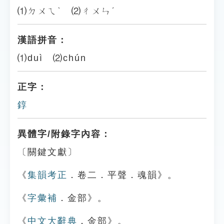
⑴ㄉㄨㄟˋ ⑵ㄔㄨㄣˊ
漢語拼音：
⑴duì ⑵chún
正字：
錞
異體字/附錄字內容：
〔關鍵文獻〕
《
集韻考正
．卷二．平聲．魂韻》。
《
字彙補
．金部》。
《
中文大辭典
．金部》。