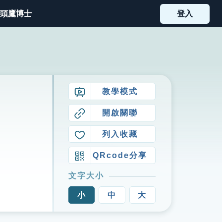
頭鷹博士
登入
教學模式
開啟關聯
列入收藏
QRcode分享
文字大小
小
中
大