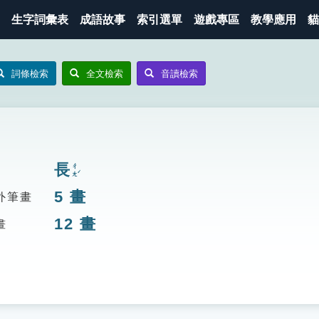
生字詞彙表
成語故事
索引選單
遊戲專區
教學應用
貓
詞條檢索
全文檢索
音讀檢索
長
ㄔㄤˊ
5
畫
外筆畫
12
畫
畫