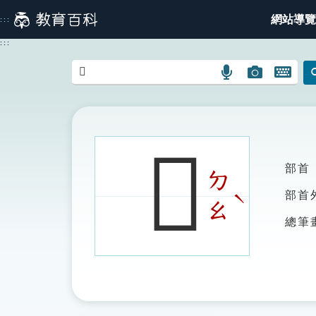
跳
網站導覽
:::
到
主
:::
要
內
語
圖
開
容
言
片
啟
搜
搜
鍵
尋
尋
盤
圖
圖
圖
𨱦
示
示
示
部首
ㄉ
ˋ
部首
ㄠ
總筆