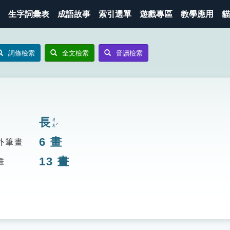
生字詞彙表
成語故事
索引選單
遊戲專區
教學應用
貓
詞條檢索
全文檢索
音讀檢索
長
ㄔㄤˊ
6
畫
外筆畫
13
畫
畫