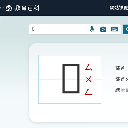
跳
網站導覽
:::
到
主
:::
要
內
語
圖
開
容
言
片
啟
搜
搜
鍵
尋
尋
盤
圖
圖
圖
𨱿
示
示
示
ㄙ
部首
ㄨ
部首
ㄥ
總筆