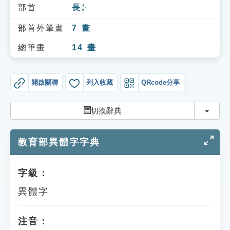
索引選單
部首
長
ㄔㄤˊ
知識索引
部首外筆畫
7
畫
單字索引
總筆畫
14
畫
生命大百科索引
開啟關聯
列入收藏
QRcode分享
遊戲專區
切換
切換辭典
教學應用
教育部異體字字典
貓頭鷹博士
字級：
異體字
注音：