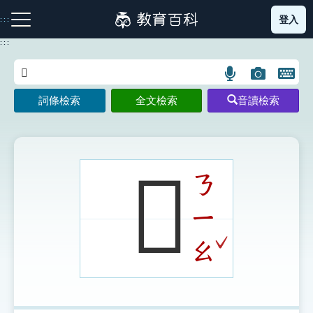
跳
登入
:::
到
主
:::
要
內
語
圖
開
容
注音索引圖示
筆畫索引圖示
部首索引表圖示
言
片
啟
詞條檢索
全文檢索
音讀檢索
搜
搜
鍵
尋
尋
盤
圖
圖
圖
示
示
示
𨲂
ㄋ
ㄧ
網站導覽
ˇ
ㄠ
生字詞彙表
成語故事