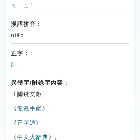
ㄋㄧㄠˇ
漢語拼音：
niǎo
正字：
䦊
異體字/附錄字內容：
〔關鍵文獻〕
《
龍龕手鑑
》。
《
正字通
》。
《
中文大辭典
》。