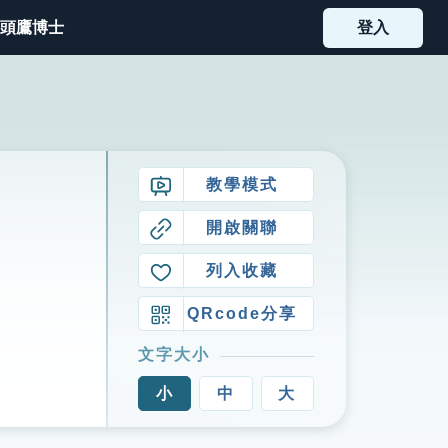
頭鷹博士
登入
教學模式
開啟關聯
列入收藏
QRcode分享
文字大小
小
中
大