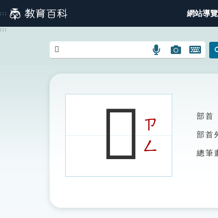
跳
網站導覽
:::
到
主
:::
要
內
語
圖
開
容
言
片
啟
搜
搜
鍵
尋
尋
盤
圖
圖
圖
𨲯
示
示
示
部首
ㄗ
部首
ㄥ
總筆