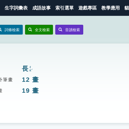
生字詞彙表
成語故事
索引選單
遊戲專區
教學應用
貓
詞條檢索
全文檢索
音讀檢索
長
ㄔㄤˊ
12
畫
外筆畫
19
畫
畫