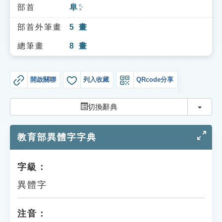
索引選單
部首
阜
ㄈㄨˋ
知識索引
部首外筆畫
5
畫
單字索引
總筆畫
8
畫
生命大百科索引
開啟關聯
列入收藏
QRcode分享
遊戲專區
切換
切換辭典
教學應用
教育部異體字字典
貓頭鷹博士
字級：
異體字
注音：