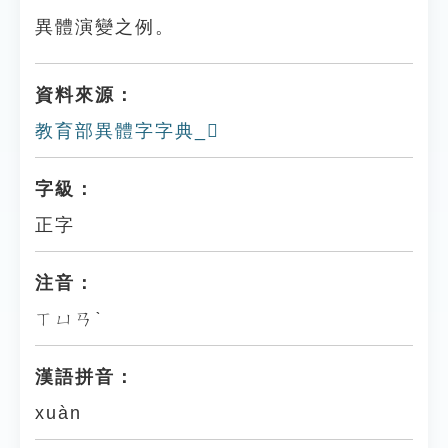
異體演變之例。
資料來源：
教育部異體字字典_𨸫
字級：
正字
注音：
ㄒㄩㄢˋ
漢語拼音：
xuàn