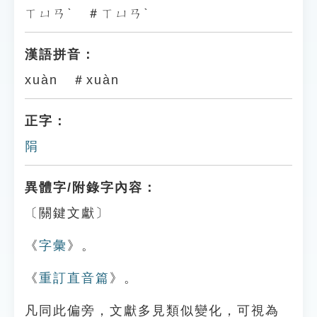
ㄒㄩㄢˋ ＃ㄒㄩㄢˋ
漢語拼音：
xuàn ＃xuàn
正字：
䧎
異體字/附錄字內容：
〔關鍵文獻〕
《
字彙
》。
《
重訂直音篇
》。
凡同此偏旁，文獻多見類似變化，可視為