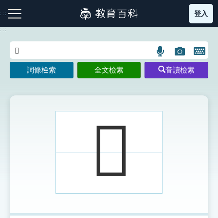
跳
登入
:::
到
主
:::
要
內
語
圖
開
容
注音索引圖示
筆畫索引圖示
部首索引表圖示
言
片
啟
詞條檢索
全文檢索
音讀檢索
搜
搜
鍵
尋
尋
盤
圖
圖
圖
示
示
示
𨸫
網站導覽
生字詞彙表
成語故事