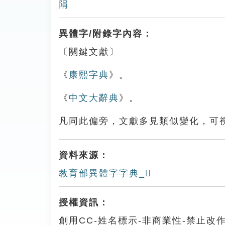
䧎
異體字/附錄字內容：
〔關鍵文獻〕
《
康熙字典
》。
《
中文大辭典
》。
凡同此偏旁，文獻多見類似變化，可
資料來源：
教育部異體字字典_𨹆
授權資訊：
創用CC-姓名標示-非商業性-禁止改作