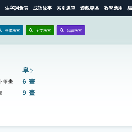
生字詞彙表
成語故事
索引選單
遊戲專區
教學應用
貓
詞條檢索
全文檢索
音讀檢索
阜
ㄈㄨˋ
6
畫
外筆畫
9
畫
畫