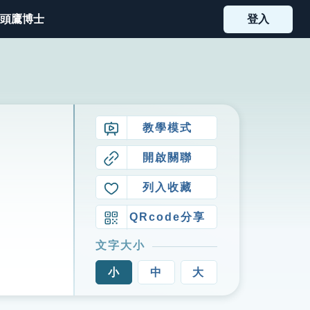
頭鷹博士
登入
教學模式
開啟關聯
列入收藏
QRcode分享
文字大小
小
中
大