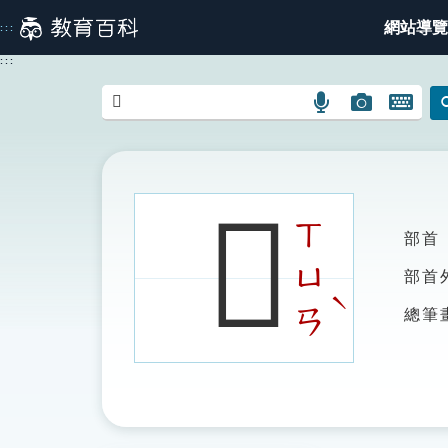
跳
網站導覽
:::
到
主
:::
要
內
語
圖
開
容
言
片
啟
搜
搜
鍵
尋
尋
盤
圖
圖
圖
𨹆
示
示
示
ㄒ
部首
ㄩ
部首
ˋ
ㄢ
總筆