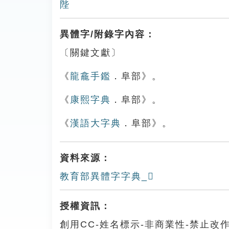
陛
異體字/附錄字內容：
〔關鍵文獻〕
《
龍龕手鑑
．阜部》。
《
康熙字典
．阜部》。
《
漢語大字典
．阜部》。
資料來源：
教育部異體字字典_𨹼
授權資訊：
創用CC-姓名標示-非商業性-禁止改作