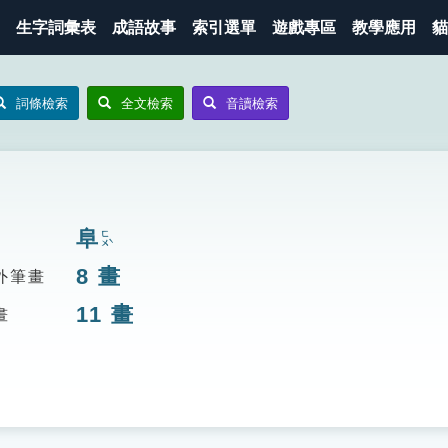
生字詞彙表
成語故事
索引選單
遊戲專區
教學應用
貓
詞條檢索
全文檢索
音讀檢索
阜
ㄈㄨˋ
8
畫
外筆畫
11
畫
畫