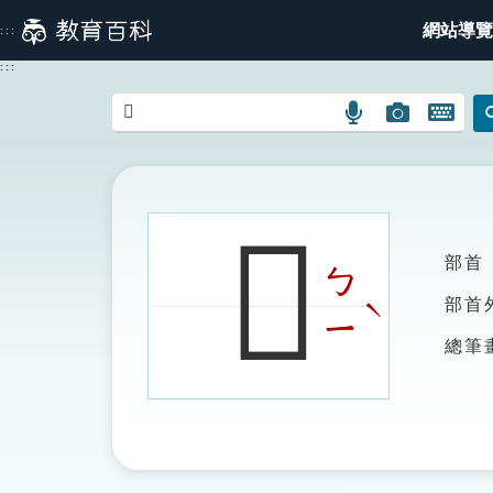
跳
網站導覽
:::
到
主
:::
要
內
語
圖
開
容
言
片
啟
搜
搜
鍵
尋
尋
盤
圖
圖
圖
𨹼
示
示
示
部首
ㄅ
ˋ
部首
ㄧ
總筆