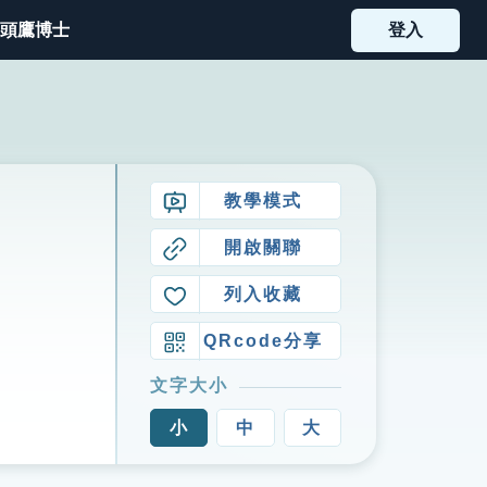
頭鷹博士
登入
教學模式
開啟關聯
列入收藏
QRcode分享
文字大小
小
中
大