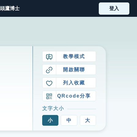
頭鷹博士
登入
教學模式
開啟關聯
列入收藏
QRcode分享
文字大小
小
中
大