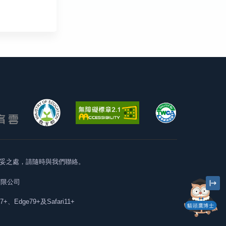
妥之處，請隨時與我們聯絡。
有限公司
57+、Edge79+及Safari11+
貓頭鷹博士