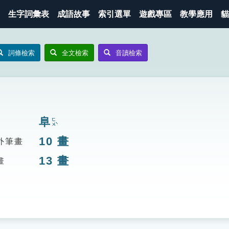
生字詞彙表
成語故事
索引選單
遊戲專區
教學應用
貓
詞條檢索
全文檢索
音讀檢索
阜
ㄈㄨˋ
10
畫
外筆畫
13
畫
畫