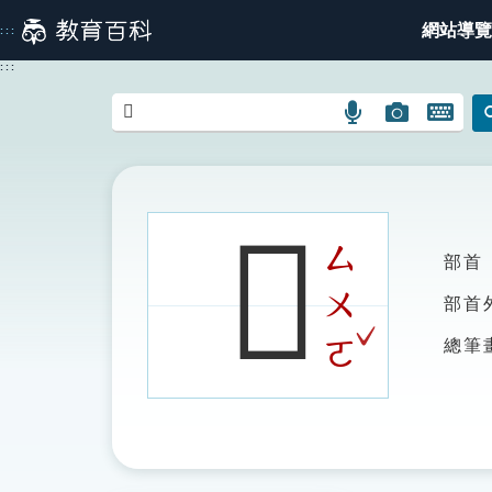
跳
網站導覽
:::
到
主
:::
要
內
語
圖
開
容
言
片
啟
搜
搜
鍵
尋
尋
盤
圖
圖
圖
𨻨
示
示
示
ㄙ
部首
ㄨ
部首
ˇ
ㄛ
總筆