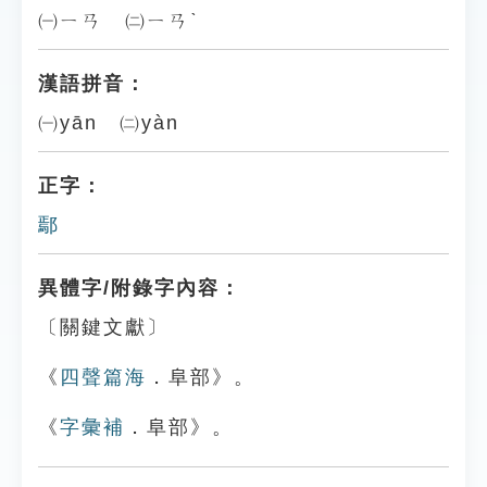
㈠ㄧㄢ ㈡ㄧㄢˋ
漢語拼音：
㈠yān ㈡yàn
正字：
鄢
異體字/附錄字內容：
〔關鍵文獻〕
《
四聲篇海
．阜部》。
《
字彙補
．阜部》。