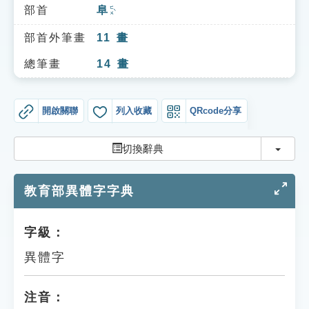
索引選單
部首
阜
ㄈㄨˋ
知識索引
部首外筆畫
11
畫
單字索引
總筆畫
14
畫
生命大百科索引
開啟關聯
列入收藏
QRcode分享
遊戲專區
切換
切換辭典
教學應用
教育部異體字字典
貓頭鷹博士
字級：
異體字
注音：