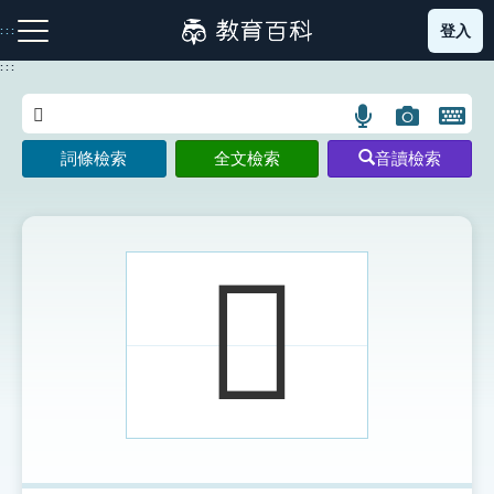
跳
登入
:::
到
主
:::
要
內
語
圖
開
容
注音索引圖示
筆畫索引圖示
部首索引表圖示
言
片
啟
詞條檢索
全文檢索
音讀檢索
搜
搜
鍵
尋
尋
盤
圖
圖
圖
示
示
示
𨻳
網站導覽
生字詞彙表
成語故事