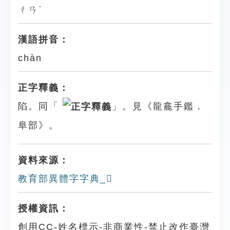
ㄔㄢˋ
漢語拼音：
chàn
正字釋義：
陷。同「
」。見《龍龕手鑑．
阜部》。
資料來源：
教育部異體字字典_𨻴
授權資訊：
創用CC-姓名標示-非商業性-禁止改作臺灣