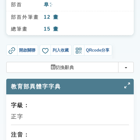
索引選單
部首
阜
ㄈㄨˋ
知識索引
部首外筆畫
12
畫
單字索引
總筆畫
15
畫
生命大百科索引
開啟關聯
列入收藏
QRcode分享
遊戲專區
切換
切換辭典
教學應用
教育部異體字字典
貓頭鷹博士
字級：
正字
注音：