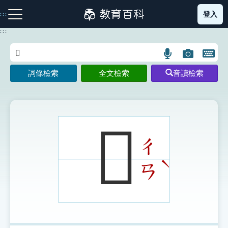
跳
登入
:::
到
主
:::
要
內
語
圖
開
容
注音索引圖示
筆畫索引圖示
部首索引表圖示
言
片
啟
詞條檢索
全文檢索
音讀檢索
搜
搜
鍵
尋
尋
盤
圖
圖
圖
示
示
示
𨻴
ㄔ
網站導覽
ˋ
ㄢ
生字詞彙表
成語故事