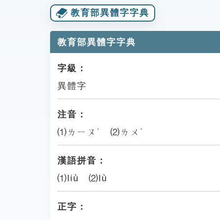
教育部異體字字典
教育部異體字字典
字級：
異體字
注音：
⑴ㄌㄧㄡˋ ⑵ㄌㄨˋ
漢語拼音：
⑴liù ⑵lù
正字：