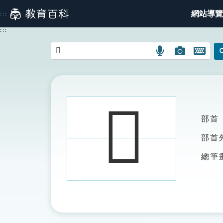
跳
網站導覽
:::
到
主
:::
要
內
語
圖
開
容
言
片
啟
搜
搜
鍵
尋
尋
盤
圖
圖
圖
𨽱
示
示
示
部首
部首
總筆