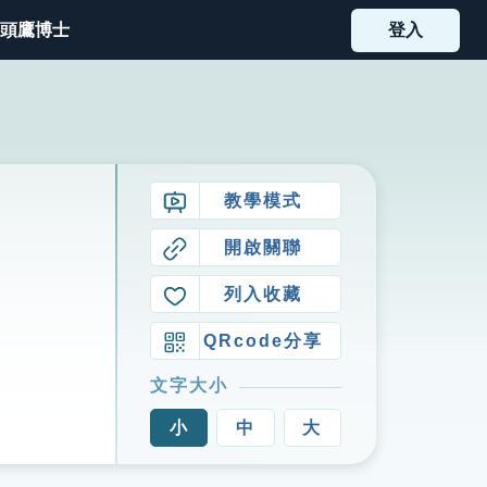
頭鷹博士
登入
教學模式
開啟關聯
列入收藏
QRcode分享
文字大小
小
中
大