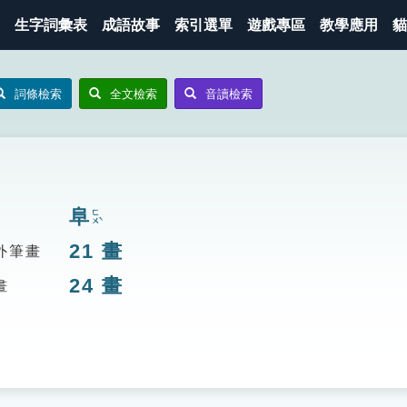
生字詞彙表
成語故事
索引選單
遊戲專區
教學應用
貓
詞條檢索
全文檢索
音讀檢索
阜
ㄈㄨˋ
21
畫
外筆畫
24
畫
畫