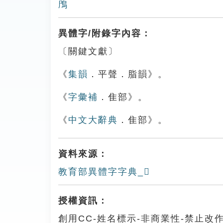
鳲
異體字/附錄字內容：
〔關鍵文獻〕
《
集韻
．平聲．脂韻》。
《
字彙補
．隹部》。
《
中文大辭典
．隹部》。
資料來源：
教育部異體字字典_𨾋
授權資訊：
創用CC-姓名標示-非商業性-禁止改作