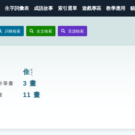
生字詞彙表
成語故事
索引選單
遊戲專區
教學應用
貓
詞條檢索
全文檢索
音讀檢索
隹
ㄓㄨㄟ
3
畫
外筆畫
11
畫
畫