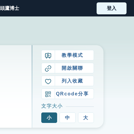
頭鷹博士
登入
教學模式
開啟關聯
列入收藏
QRcode分享
文字大小
小
中
大