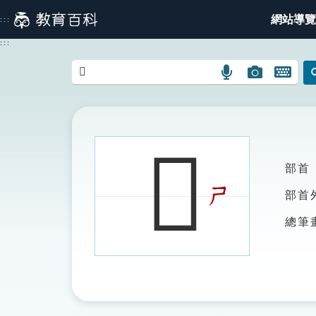
跳
網站導覽
:::
到
主
:::
要
內
語
圖
開
容
言
片
啟
搜
搜
鍵
尋
尋
盤
圖
圖
圖
𨾋
示
示
示
部首
ㄕ
部首
總筆