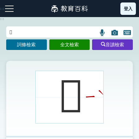
跳
登入
:::
到
主
:::
要
內
語
圖
開
容
注音索引圖示
筆畫索引圖示
部首索引表圖示
言
片
啟
詞條檢索
全文檢索
音讀檢索
搜
搜
鍵
尋
尋
盤
圖
圖
圖
示
示
示
𨾍
ˋ
ㄧ
網站導覽
生字詞彙表
成語故事