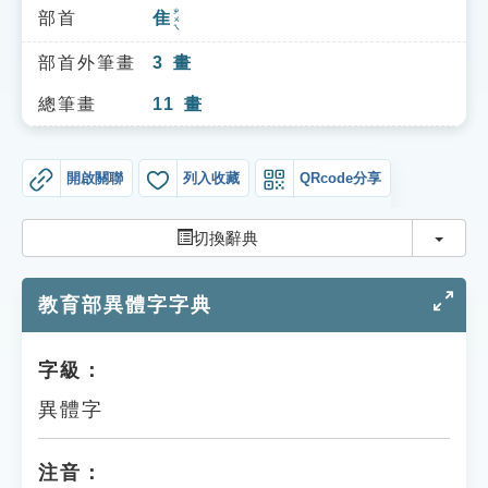
索引選單
ㄓㄨㄟ
部首
隹
知識索引
部首外筆畫
3
畫
單字索引
總筆畫
11
畫
生命大百科索引
開啟關聯
列入收藏
QRcode分享
遊戲專區
切換
切換辭典
教學應用
教育部異體字字典
貓頭鷹博士
字級：
異體字
注音：