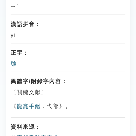
ㄧˋ
漢語拼音：
yì
正字：
隿
異體字/附錄字內容：
〔關鍵文獻〕
《
龍龕手鑑
．弋部》。
資料來源：