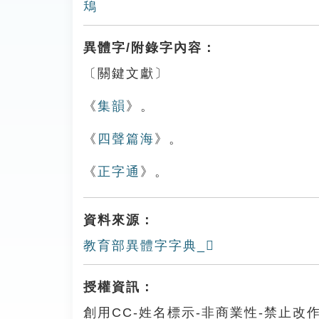
鴁
異體字/附錄字內容：
〔關鍵文獻〕
《
集韻
》。
《
四聲篇海
》。
《
正字通
》。
資料來源：
教育部異體字字典_𨾘
授權資訊：
創用CC-姓名標示-非商業性-禁止改作