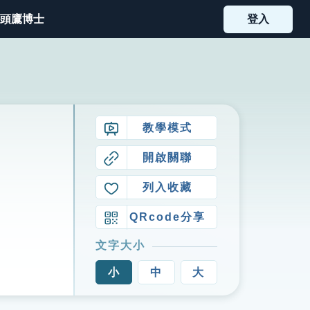
頭鷹博士
登入
教學模式
開啟關聯
列入收藏
QRcode分享
文字大小
小
中
大