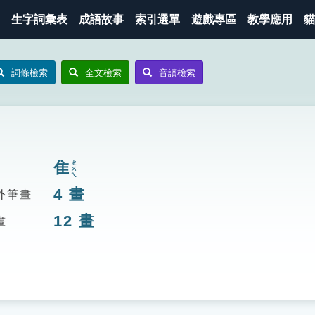
生字詞彙表
成語故事
索引選單
遊戲專區
教學應用
貓
詞條檢索
全文檢索
音讀檢索
隹
ㄓㄨㄟ
4
畫
外筆畫
12
畫
畫