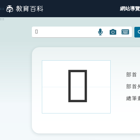
跳
網站導覽
:::
到
主
:::
要
內
語
圖
開
容
言
片
啟
搜
搜
鍵
尋
尋
盤
圖
圖
圖
𨾘
示
示
示
部首
部首
總筆