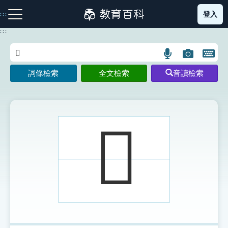
跳
登入
:::
到
主
:::
要
內
語
圖
開
容
注音索引圖示
筆畫索引圖示
部首索引表圖示
言
片
啟
詞條檢索
全文檢索
音讀檢索
搜
搜
鍵
尋
尋
盤
圖
圖
圖
示
示
示
𨾚
網站導覽
生字詞彙表
成語故事