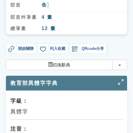
索引選單
ㄓㄨㄟ
部首
隹
知識索引
部首外筆畫
4
畫
單字索引
總筆畫
12
畫
生命大百科索引
開啟關聯
列入收藏
QRcode分享
遊戲專區
切換
切換辭典
教學應用
教育部異體字字典
貓頭鷹博士
字級：
異體字
注音：