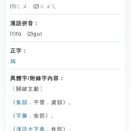
⑴ㄈㄨ ⑵ㄍㄨㄟ
漢語拼音：
⑴fū ⑵guī
正字：
鳺
異體字/附錄字內容：
〔關鍵文獻〕
《
集韻
．平聲．虞韻》。
《
字彙
．隹部》。
《
漢語大字典
．隹部》。