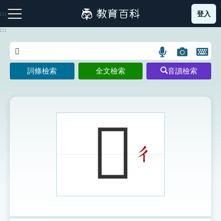
跳
登入
:::
到
主
:::
要
內
語
圖
開
容
注音索引圖示
筆畫索引圖示
部首索引表圖示
言
片
啟
詞條檢索
全文檢索
音讀檢索
搜
搜
鍵
尋
尋
盤
圖
圖
圖
示
示
示
𨾦
ㄔ
網站導覽
生字詞彙表
成語故事