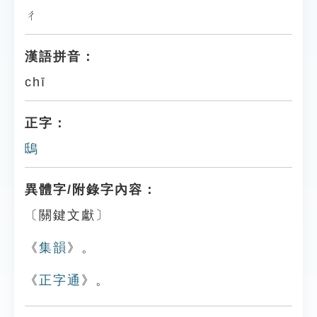
ㄔ
漢語拼音：
chī
正字：
鴟
異體字/附錄字內容：
〔關鍵文獻〕
《
集韻
》。
《
正字通
》。