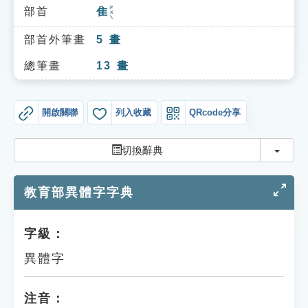
索引選單
ㄓㄨㄟ
部首
隹
知識索引
部首外筆畫
5
畫
單字索引
總筆畫
13
畫
生命大百科索引
開啟關聯
列入收藏
QRcode分享
遊戲專區
切換
切換辭典
教學應用
教育部異體字字典
貓頭鷹博士
字級：
異體字
注音：