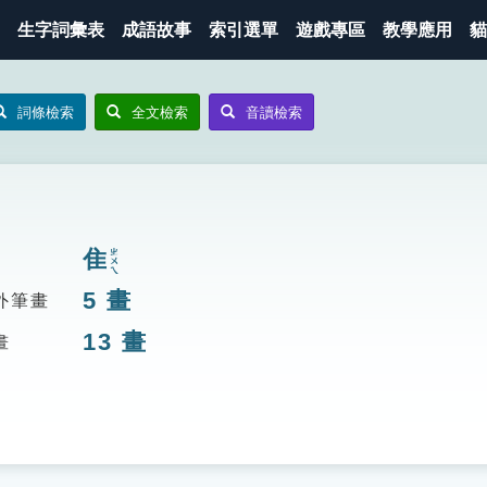
生字詞彙表
成語故事
索引選單
遊戲專區
教學應用
貓
詞條檢索
全文檢索
音讀檢索
隹
ㄓㄨㄟ
5
畫
外筆畫
13
畫
畫