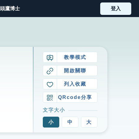
頭鷹博士
登入
教學模式
開啟關聯
列入收藏
QRcode分享
文字大小
小
中
大