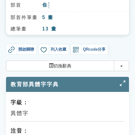
索引選單
ㄓㄨㄟ
部首
隹
知識索引
部首外筆畫
5
畫
單字索引
總筆畫
13
畫
生命大百科索引
開啟關聯
列入收藏
QRcode分享
遊戲專區
切換
切換辭典
教學應用
教育部異體字字典
貓頭鷹博士
字級：
異體字
注音：