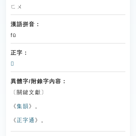
ㄈㄨ
漢語拼音：
fū
正字：
𩿧
異體字/附錄字內容：
〔關鍵文獻〕
《
集韻
》。
《
正字通
》。