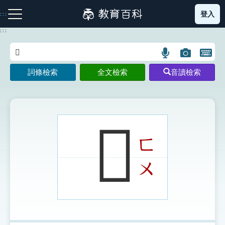
跳
登入
:::
到
主
:::
要
內
語
圖
開
容
注音索引圖示
筆畫索引圖示
部首索引表圖示
言
片
啟
詞條檢索
全文檢索
音讀檢索
搜
搜
鍵
尋
尋
盤
圖
圖
圖
示
示
示
𨾪
ㄈ
網站導覽
ㄨ
生字詞彙表
成語故事