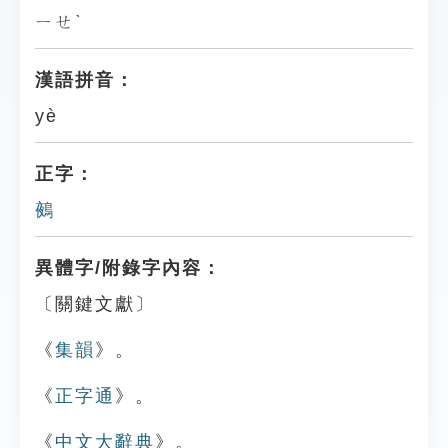
ㄧㄝˋ
漢語拼音：
yè
正字：
鵺
異體字/附錄字內容：
〔關鍵文獻〕
《
集韻
》。
《
正字通
》。
《
中文大辭典
》。