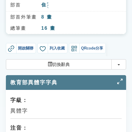
索引選單
ㄓㄨㄟ
部首
隹
知識索引
部首外筆畫
8
畫
單字索引
總筆畫
16
畫
生命大百科索引
開啟關聯
列入收藏
QRcode分享
遊戲專區
切換
切換辭典
教學應用
教育部異體字字典
貓頭鷹博士
字級：
異體字
注音：