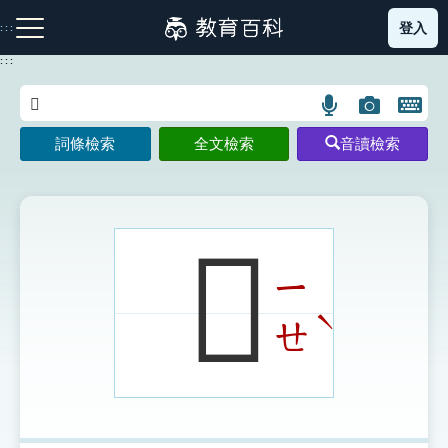
跳
登入
:::
到
主
:::
要
內
語
圖
開
容
注音索引圖示
筆畫索引圖示
部首索引表圖示
言
片
啟
詞條檢索
全文檢索
音讀檢索
搜
搜
鍵
尋
尋
盤
圖
圖
圖
示
示
示
𨿤
ㄧ
網站導覽
ˋ
ㄝ
生字詞彙表
成語故事