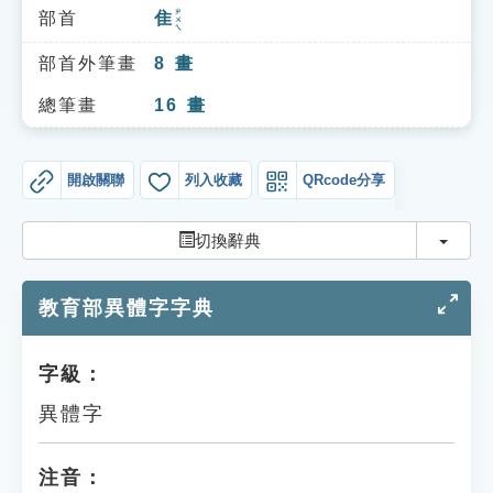
索引選單
ㄓㄨㄟ
部首
隹
知識索引
部首外筆畫
8
畫
單字索引
總筆畫
16
畫
生命大百科索引
開啟關聯
列入收藏
QRcode分享
遊戲專區
切換
切換辭典
教學應用
教育部異體字字典
貓頭鷹博士
字級：
異體字
注音：