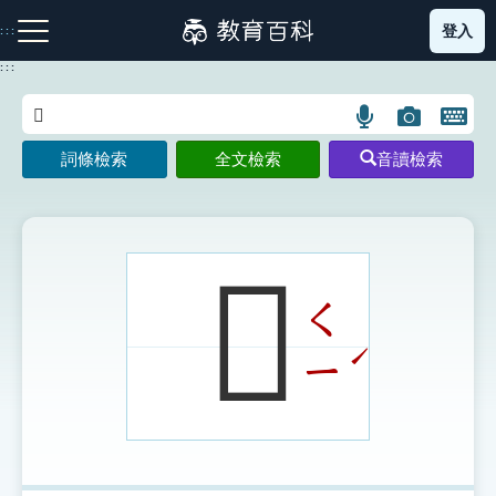
跳
登入
:::
到
主
:::
要
內
語
圖
開
容
注音索引圖示
筆畫索引圖示
部首索引表圖示
言
片
啟
詞條檢索
全文檢索
音讀檢索
搜
搜
鍵
尋
尋
盤
圖
圖
圖
示
示
示
𨿫
ㄑ
網站導覽
ˊ
ㄧ
生字詞彙表
成語故事