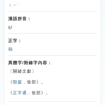
ㄑㄧˊ
漢語拼音：
qí
正字：
鵸
異體字/附錄字內容：
〔關鍵文獻〕
《
類篇
．隹部》。
《
正字通
．隹部》。