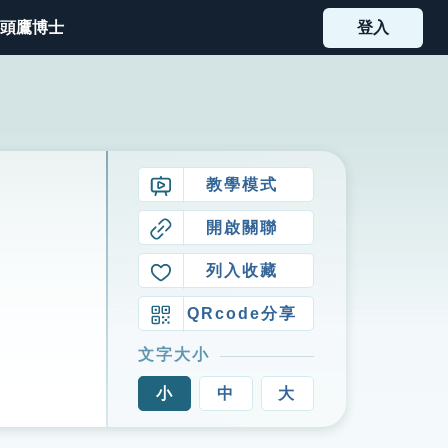
頭鷹博士
登入
教學模式
開啟關聯
列入收藏
QRcode分享
文字大小
小
中
大