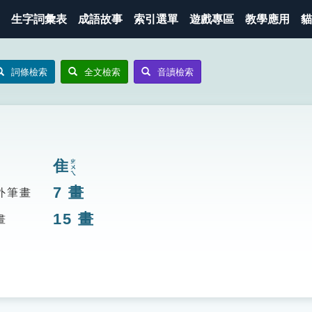
生字詞彙表
成語故事
索引選單
遊戲專區
教學應用
貓
詞條檢索
全文檢索
音讀檢索
隹
ㄓㄨㄟ
7
畫
外筆畫
15
畫
畫