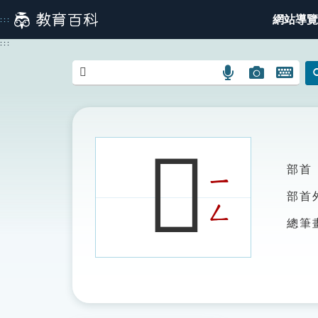
跳
網站導覽
:::
到
主
:::
要
內
語
圖
開
容
言
片
啟
搜
搜
鍵
尋
尋
盤
圖
圖
圖
𨿳
示
示
示
部首
ㄧ
部首
ㄥ
總筆