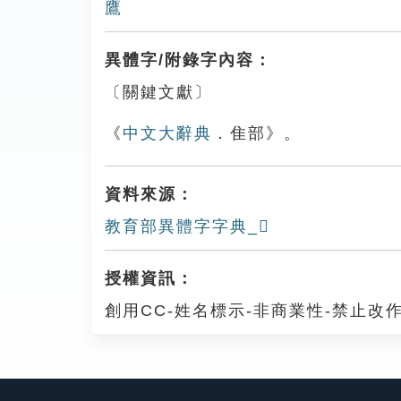
鷹
異體字/附錄字內容：
〔關鍵文獻〕
《
中文大辭典
．隹部》。
資料來源：
教育部異體字字典_𨿳
授權資訊：
創用CC-姓名標示-非商業性-禁止改作