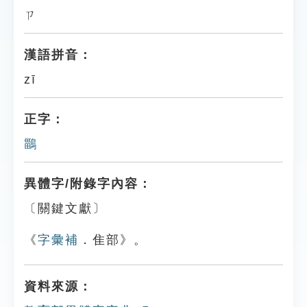
ㄗ
漢語拼音：
zī
正字：
鶅
異體字/附錄字內容：
〔關鍵文獻〕
《
字彙補
．隹部》。
資料來源：