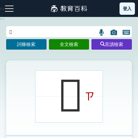
跳
登入
:::
到
主
:::
要
內
語
圖
開
容
注音索引圖示
筆畫索引圖示
部首索引表圖示
言
片
啟
詞條檢索
全文檢索
音讀檢索
搜
搜
鍵
尋
尋
盤
圖
圖
圖
示
示
示
𨿴
ㄗ
網站導覽
生字詞彙表
成語故事