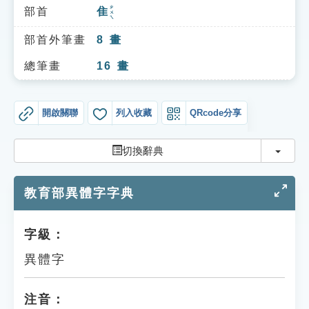
索引選單
ㄓㄨㄟ
部首
隹
知識索引
部首外筆畫
8
畫
單字索引
總筆畫
16
畫
生命大百科索引
開啟關聯
列入收藏
QRcode分享
遊戲專區
切換
切換辭典
教學應用
教育部異體字字典
貓頭鷹博士
字級：
異體字
注音：