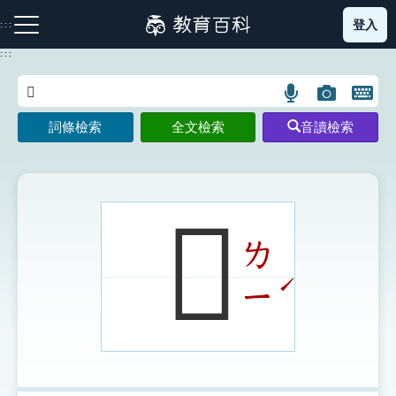
跳
登入
:::
到
主
:::
要
內
語
圖
開
容
注音索引圖示
筆畫索引圖示
部首索引表圖示
言
片
啟
詞條檢索
全文檢索
音讀檢索
搜
搜
鍵
尋
尋
盤
圖
圖
圖
示
示
示
𩀌
ㄌ
網站導覽
ˊ
ㄧ
生字詞彙表
成語故事