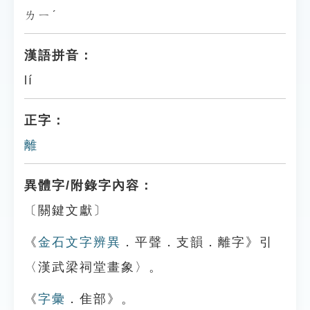
ㄌㄧˊ
漢語拼音：
lí
正字：
離
異體字/附錄字內容：
〔關鍵文獻〕
《
金石文字辨異
．平聲．支韻．離字》引
〈漢武梁祠堂畫象〉。
《
字彙
．隹部》。