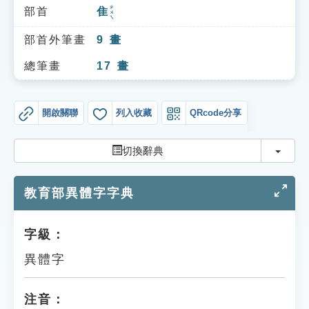
索引選單
ㄓㄨㄟ
部首
隹
知識索引
部首外筆畫
9
畫
單字索引
總筆畫
17
畫
生命大百科索引
開啟關聯
列入收藏
QRcode分享
遊戲專區
切換
切換辭典
教學應用
教育部異體字字典
貓頭鷹博士
字級：
異體字
注音：