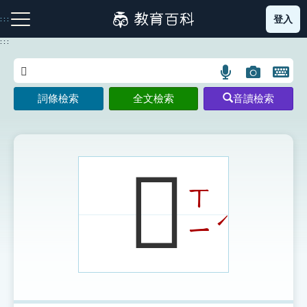
跳
登入
:::
到
主
:::
要
內
語
圖
開
容
注音索引圖示
筆畫索引圖示
部首索引表圖示
言
片
啟
詞條檢索
全文檢索
音讀檢索
搜
搜
鍵
尋
尋
盤
圖
圖
圖
示
示
示
𩀦
ㄒ
網站導覽
ˊ
ㄧ
生字詞彙表
成語故事