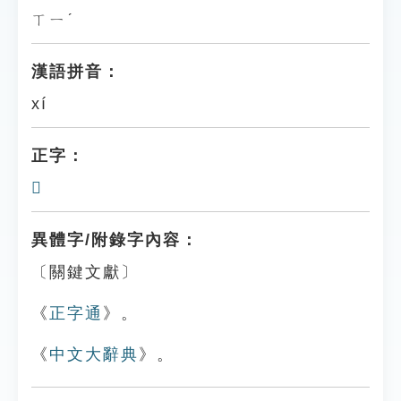
ㄒㄧˊ
漢語拼音：
xí
正字：
𪄶
異體字/附錄字內容：
〔關鍵文獻〕
《
正字通
》。
《
中文大辭典
》。