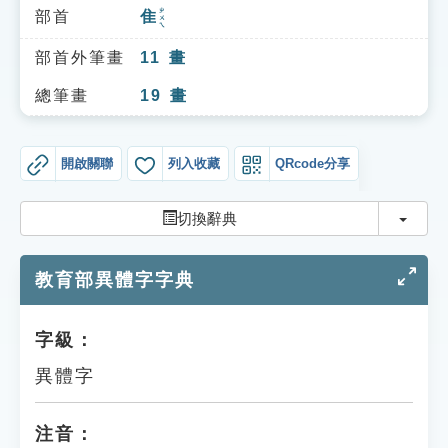
索引選單
ㄓㄨㄟ
部首
隹
知識索引
部首外筆畫
11
畫
單字索引
總筆畫
19
畫
生命大百科索引
開啟關聯
列入收藏
QRcode分享
遊戲專區
切換
切換辭典
教學應用
教育部異體字字典
貓頭鷹博士
字級：
異體字
注音：